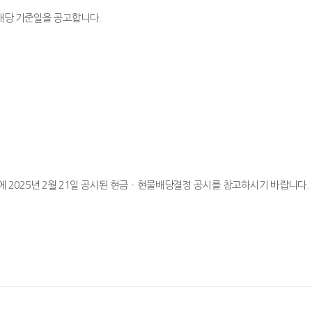
배당 기준일을 공고합니다
.
에
2025
년
2
월
21
일 공시된 현금ㆍ현물배당결정 공시를 참고하시기 바랍니다
.