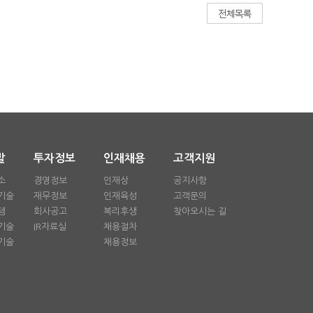
발
투자정보
인재채용
고객지원
소
경영정보
인재상
공지사항
기술
재무정보
인재육성
고객문의
템
회사공고
복리후생
찾아오시는 길
기술
IR자료실
채용절차
기술
채용정보