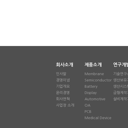
회사소개
제품소개
연구개
인사말
Membrane
기술연구
경영이념
Semiconductor
생산보유
기업개요
Battery
생산시스
윤리경영
Display
금형제작
회사연혁
Automotive
설비제작
사업장 소개
OA
PCB
Medical Device