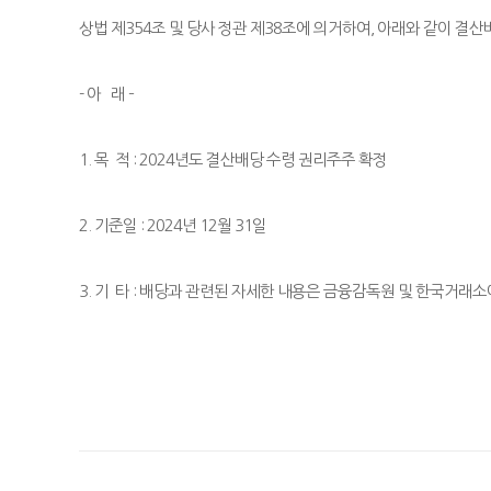
상법 제
354
조 및 당사 정관 제
38
조에 의거하여
,
아래와 같이 결산
-
아
래
–
1.
목
적
: 2024
년도 결산배당 수령 권리주주 확정
2.
기준일
: 2024
년
12
월
31
일
3.
기
타
:
배당과 관련된 자세한 내용은 금융감독원 및 한국거래소