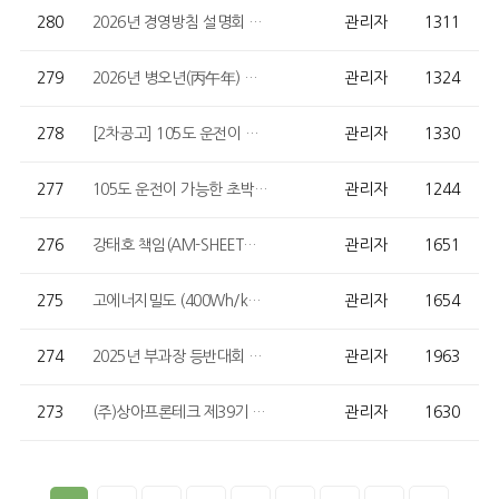
280
2026년 경영방침 설명회 개최
관리자
1311
279
2026년 병오년(丙午年) 시무식 개최 (계양산 등반)
관리자
1324
278
[2차공고] 105도 운전이 가능한 초박형 전해질 기반 MEA 개발 과제용 농축증발기 장비 입찰 공고
관리자
1330
277
105도 운전이 가능한 초박형 전해질 기반 MEA 개발 과제용 농축증발기 장비 입찰 공고
관리자
1244
276
강태호 책임(AM-SHEET파트) “인천광역시의회 의장 표창” 수상
관리자
1651
275
고에너지밀도 (400Wh/kg) 이차전지용 탄소저감형 건식 후막 전극 기술 개발 과제용 비표면적 분석기 장비…
관리자
1654
274
2025년 부과장 등반대회 실시 (경기도 남양주 운길산)
관리자
1963
273
(주)상아프론테크 제39기 결산공고
관리자
1630