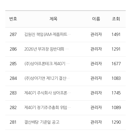
번호
제목
이름
조회
287
김원진 책임(AM-제품파트) “인천광역시의회 의장 표창” 수상
관리자
1491
286
2026년 부과장 등반대회 실시 (경기도 파주시 감악산)
관리자
1291
285
(주)상아프론테크 제40기 결산공고
관리자
1677
284
(주)상아기연 제12기 결산공고
관리자
1083
283
제40기 주식회사 상아프론테크 사업보고서 및 감사보고서 공고
관리자
1745
282
제40기 정기주주총회 위임장 (서면위임장, 전자위임장)
관리자
1089
281
결산배당 기준일 공고
관리자
1290