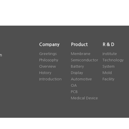
Company
Product
R & D
Greetings
Membrane
Institute
n
Philosophy
Semiconductor
Technology
Overview
Battery
System
History
Display
Mold
Introduction
Automotive
Facility
OA
PCB
Medical Device