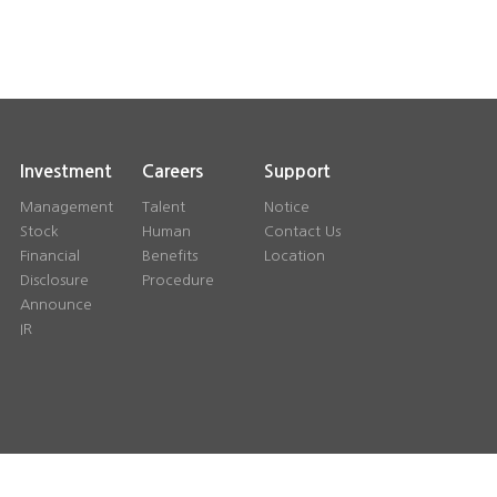
Investment
Careers
Support
Management
Talent
Notice
Stock
Human
Contact Us
Financial
Benefits
Location
Disclosure
Procedure
Announce
IR