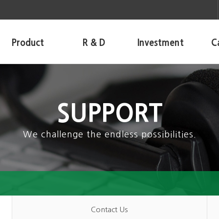
Product
R & D
Investment
C
SUPPORT
We challenge the endless possibilities.
Contact Us