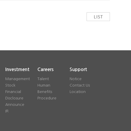
Investment
Careers
Support
Management
Talent
Notice
Stock
Human
Contact Us
Financial
Benefits
Location
Disclosure
Procedure
Announce
IR