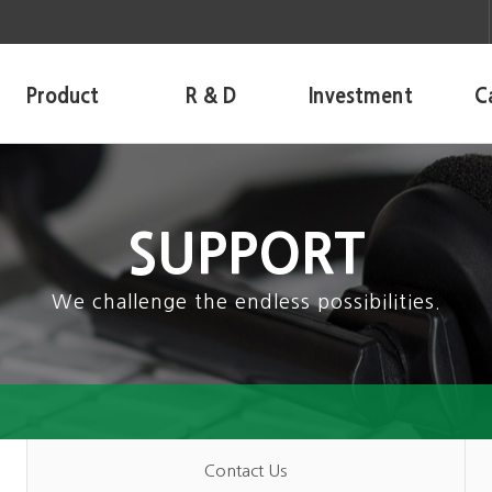
Product
R & D
Investment
C
SUPPORT
We challenge the endless possibilities.
Contact Us