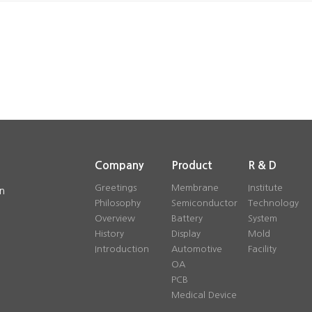
Company
Product
R & D
Greetings
Membrane
Institute
n
Philosophy
Semiconductor
Technology
Overview
Battery
System
History
Display
Mold
Introduction
Automotive
Facility
OA
PCB
Medical Device