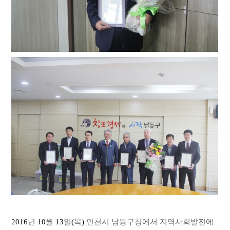
2016
년
10
월
13
일
(
목
)
인천시 남동구청에서 지역사회발전에