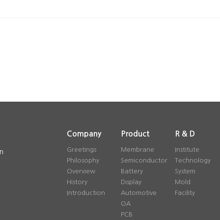
Company
Product
R & D
Greetings
Membrane
Institute
n
Philosophy
Semiconductor
Technology
Overview
Battery
System
History
Display
Mold
Introduction
Automotive
Facility
OA
PCB