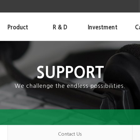
Product
R & D
Investment
C
SUPPORT
We challenge the endless possibilities.
Contact Us