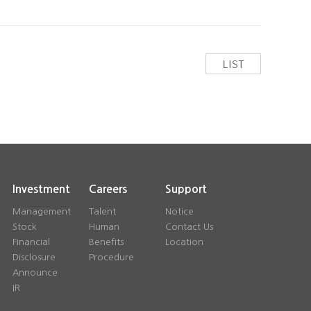
Investment
Careers
Support
Management
Talent
Notice
Stock
Human
Contact Us
Financial
Benefits
Location
Disclosure
Procedure
Announce
IR