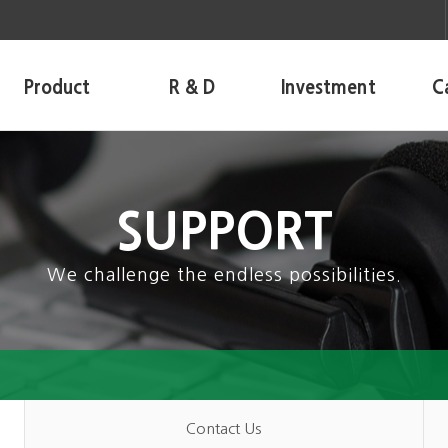
Product
R & D
Investment
C
SUPPORT
We challenge the endless possibilities.
Contact Us