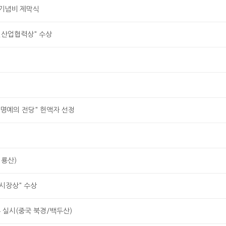
기념비 제막식
일산업협력상" 수상
 명예의 전당" 헌액자 선정
석룡산)
시장상" 수상
 실시(중국 북경/백두산)