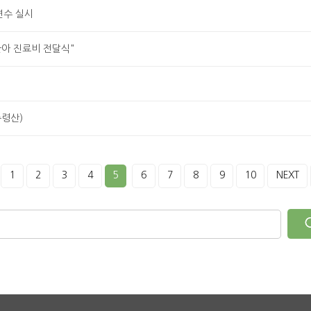
연수 실시
아 진료비 전달식"
축령산)
1
2
3
4
5
6
7
8
9
10
NEXT