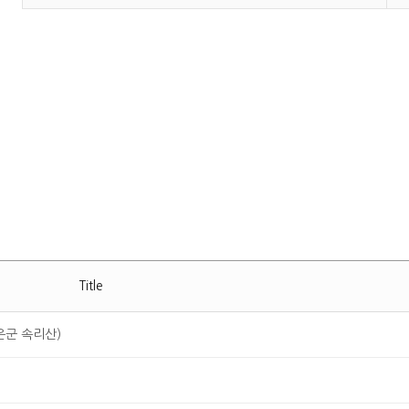
Title
은군 속리산)