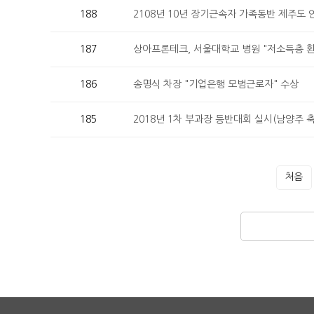
188
2108년 10년 장기근속자 가족동반 제주도 
187
상아프론테크, 서울대학교 병원 "저소득층 환
186
송명식 차장 "기업은행 모범근로자" 수상
185
2018년 1차 부과장 등반대회 실시(남양주 
처음