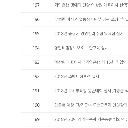
197
기업은행 명예의 전당 이상원 대표이사 헌액
196
우병찬 이사 산업통상자원부 장관 포상 "한
195
2018년 중장기 경영전략수립 워크샵 실시
194
영업비밀정보보호 보안교육 실시
193
이상원 대표이사, "기업은행 제 15회 기업인
192
2018년 소방비상훈련 실시
191
2018년 2차 부과장 등반대회 실시(가평군 
190
김문현 차장 "장기근속 모범근로자 인천광역
189
2018년 20년 장기근속자 가족동반 해외연수