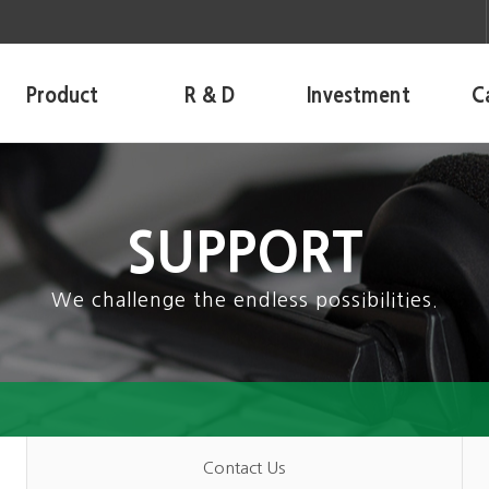
Product
R & D
Investment
C
SUPPORT
We challenge the endless possibilities.
Contact Us