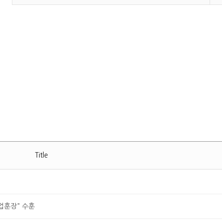
Title
업훈장" 수훈