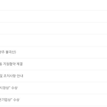
양주 불곡산)
동 지원협약 체결
 및 조치사항 안내
시장상" 수상
헌기업상" 수상