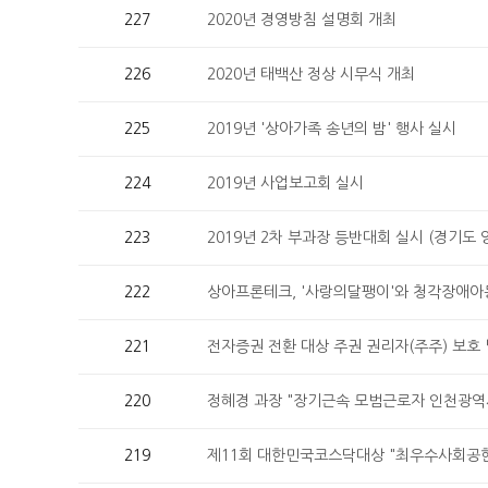
227
2020년 경영방침 설명회 개최
226
2020년 태백산 정상 시무식 개최
225
2019년 '상아가족 송년의 밤' 행사 실시
224
2019년 사업보고회 실시
223
2019년 2차 부과장 등반대회 실시 (경기도 
222
상아프론테크, '사랑의달팽이'와 청각장애아
221
전자증권 전환 대상 주권 권리자(주주) 보호
220
정혜경 과장 "장기근속 모범근로자 인천광역
219
제11회 대한민국코스닥대상 "최우수사회공