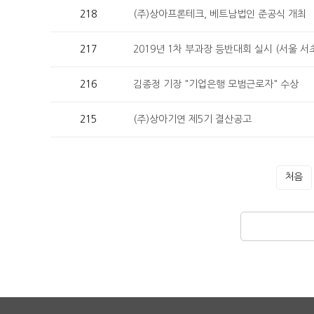
218
(주)상아프론테크, 베트남법인 준공식 개최
217
2019년 1차 부과장 등반대회 실시 (서울 서
216
김종정 기장 "기업은행 모범근로자" 수상
215
(주)상아기연 제5기 결산공고
처음