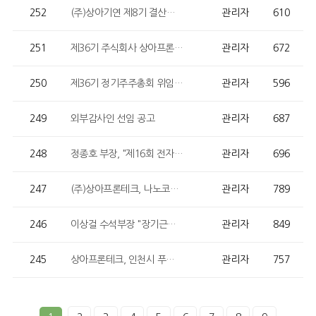
252
(주)상아기연 제8기 결산공고
관리자
610
251
제36기 주식회사 상아프론테크 사업보고서 및 감사보고서 공고
관리자
672
250
제36기 정기주주총회 위임장 (서면위임장, 전자위임장)
관리자
596
249
외부감사인 선임 공고
관리자
687
248
정종호 부장, "제16회 전자IT의 날 산업자원부 장관상" 수상
관리자
696
247
(주)상아프론테크, 나노코리아 2021 산업통상자원부 장관상 수상
관리자
789
246
이상걸 수석부장 "장기근속모범직원 인천광역시의회 의장 상" 수상
관리자
849
245
상아프론테크, 인천시 푸드마켓 사업에 '기부금품' 전달
관리자
757