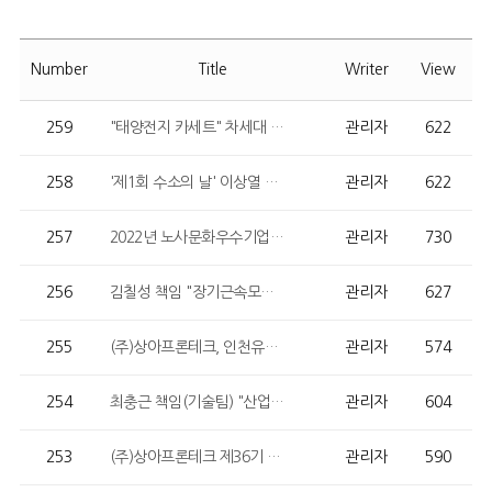
Number
Title
Writer
View
259
"태양전지 카세트" 차세대 세계일류상품 선정
관리자
622
258
'제1회 수소의 날' 이상열 사장 산업포장 수상
관리자
622
257
2022년 노사문화우수기업 선정 (고용노동부)
관리자
730
256
김칠성 책임 "장기근속모범직원 인천광역시의회 의장상" 수상
관리자
627
255
(주)상아프론테크, 인천유나이티드 블루하트레이스 캠페인 동참
관리자
574
254
최충근 책임(기술팀) "산업통상자원부 장관상" 수상
관리자
604
253
(주)상아프론테크 제36기 결산공고
관리자
590