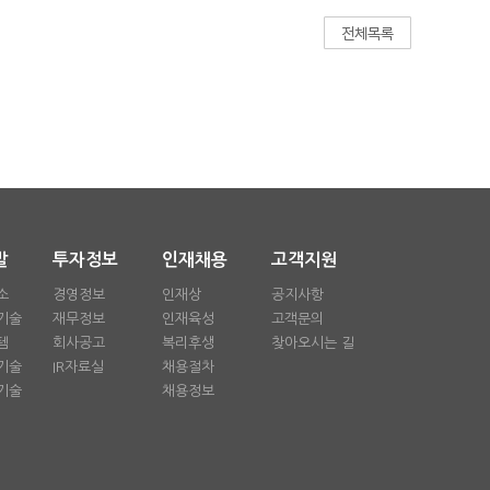
발
투자정보
인재채용
고객지원
소
경영정보
인재상
공지사항
기술
재무정보
인재육성
고객문의
템
회사공고
복리후생
찾아오시는 길
기술
IR자료실
채용절차
기술
채용정보