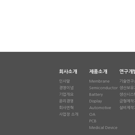
회사소개
제품소개
연구개
인사말
Membrane
기술연구
경영이념
Semiconductor
생산보유
기업개요
Battery
생산시스
윤리경영
Display
금형제작
회사연혁
Automotive
설비제작
사업장 소개
OA
PCB
Medical Device