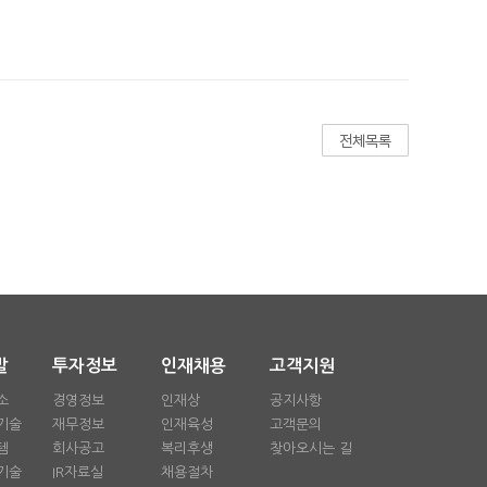
발
투자정보
인재채용
고객지원
소
경영정보
인재상
공지사항
기술
재무정보
인재육성
고객문의
템
회사공고
복리후생
찾아오시는 길
기술
IR자료실
채용절차