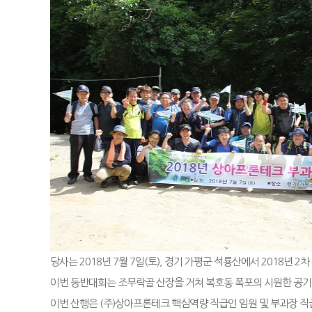
당사는 2018년 7월 7일(토), 경기 가평군 석룡산에서 2018년
이번 등반대회는 조무락골 산장을 거쳐 복호동 폭포의 시원한 공기
이번 산행은 (주)상아프론테크 핵심역량 직급인 임원 및 부과장 