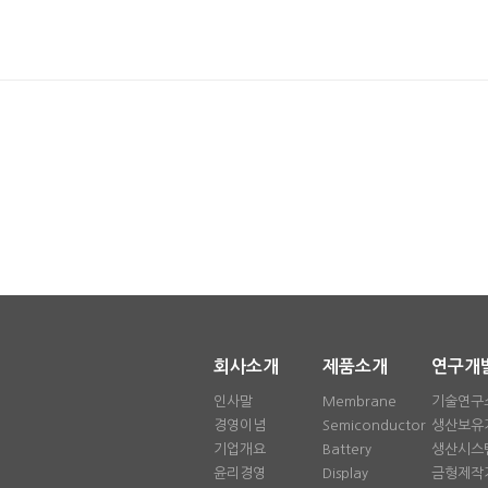
회사소개
제품소개
연구개
인사말
Membrane
기술연구
경영이념
Semiconductor
생산보유
기업개요
Battery
생산시스
윤리경영
Display
금형제작