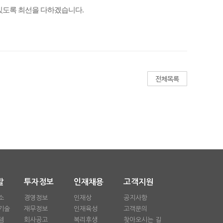
있도록 최선을 다하겠습니다.
발
투자정보
인재채용
고객지원
소
경영정보
인재상
공지사항
기술
재무정보
인재육성
고객문의
템
회사공고
복리후생
찾아오시는 길