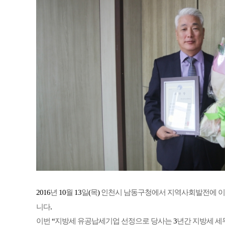
2016
년
10
월
13
일
(
목
)
인천시 남동구청에서 지역사회발전에 
니다
.
이번
“
지방세 유공납세기업 선정으로 당사는
3
년간 지방세 세