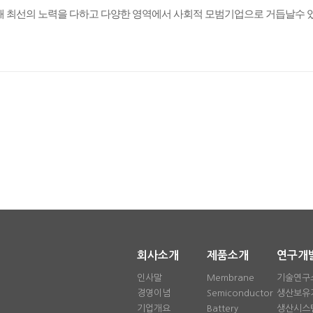
해 최선의 노력을 다하고
다양한 영역에서 사회적 모범기업으로 거듭날수 
회사소개
제품소개
연구개
인사말
Membrane
기술연구
경영이념
Semiconductor
생산보유
기업개요
Battery
생산시스