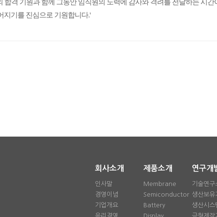
 합격 기원과 함께
그동안 임직원의 노력에 감사와 격려를 전달하는 시
어지기를 진심으로 기원합니다.'
회사소개
제품소개
연구개
인사말
Membrane
기술연구
경영이념
Semiconductor
생산보유
기업개요
Battery
생산시스
윤리경영
Display
금형제작