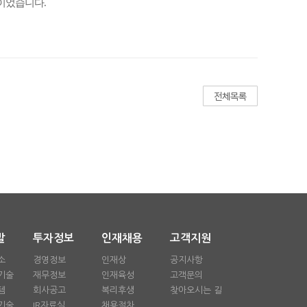
간이었습니다.
발
투자정보
인재채용
고객지원
소
경영정보
인재상
공지사항
기술
재무정보
인재육성
고객문의
템
회사공고
복리후생
찾아오시는 길
기술
IR자료실
채용절차