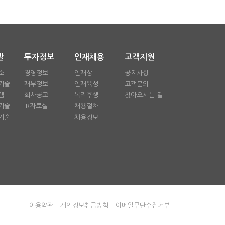
발
투자정보
인재채용
고객지원
소
경영정보
인재상
공지사항
기술
재무정보
인재육성
고객문의
템
회사공고
복리후생
찾아오시는 길
기술
IR자료실
채용절차
기술
채용정보
이용약관
개인정보취급방침
이메일무단수집거부