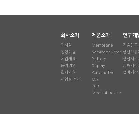
회사소개
제품소개
연구개
인사말
Membrane
기술연구
경영이념
Semiconductor
생산보유
기업개요
Battery
생산시스
윤리경영
Display
금형제작
회사연혁
Automotive
설비제작
사업장 소개
OA
PCB
Medical Device