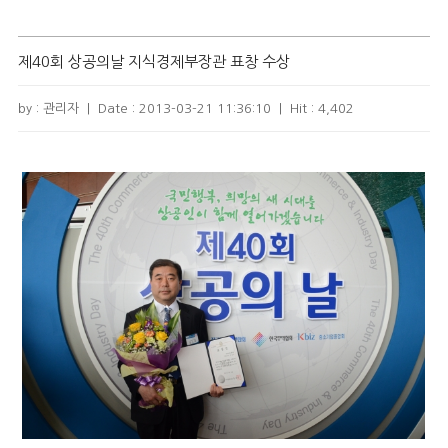
제40회 상공의날 지식경제부장관 표창 수상
by : 관리자
|
Date :
2013-03-21 11:36:10
|
Hit :
4,402